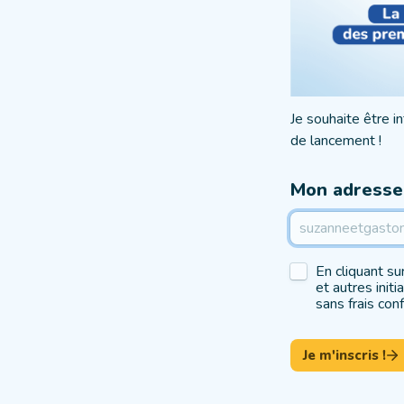
Je souhaite être i
de lancement !
Mon adresse
Untitled checkbo
En cliquant sur
et autres init
sans frais con
Je m'inscris !